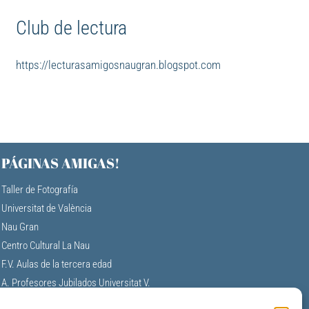
Club de lectura
https://lecturasamigosnaugran.blogspot.com
PÁGINAS AMIGAS!
Taller de Fotografía
Universitat de València
Nau Gran
Centro Cultural La Nau
F.V. Aulas de la tercera edad
A. Profesores Jubilados Universitat V.
Universidad Permanente de Alicante