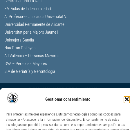
Centro Cultural La Nau
F.V. Aulas de la tercera edad
A. Profesores Jubilados Universitat V.
Universidad Permanente de Alicante
Universitat per a Majors Jaume I
Unimajors Gandia
Nau Gran Ontinyent
AJ València – Personas Mayores
GVA – Personas Mayores
S.V de Geriatría y Gerontología
© 2009 – 2026
AMIGOSNAUGRAN
–
AVISO LEGAL
POLÍTICA DE PRIVACIDAD
–
COOKIES
Gestionar consentimiento
Para ofrecer las mejores experiencias, utilizamos tecnologías como las cookies para
almacenar y/o acceder a la información del dispositivo. El consentimiento de estas
tecnologías nos permitirá procesar datos como el comportamiento de navegación o las