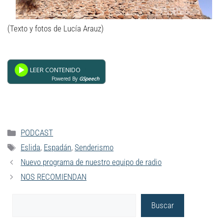
(Texto y fotos de Lucía Arauz)
Powered By
GSpeech
PODCAST
Eslida
,
Espadán
,
Senderismo
Nuevo programa de nuestro equipo de radio
NOS RECOMIENDAN
Buscar