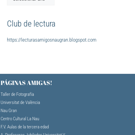
Club de lectura
https://lecturasamigosnaugran.blogspot.com
PÁGINAS AMIGAS!
Taller de Fotografía
Universitat de València
Nau Gran
Centro Cultural La Nau
F.V. Aulas de la tercera edad