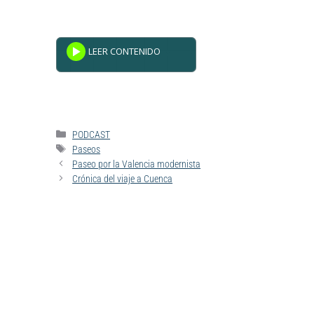
Powered By
GSpeech
PODCAST
Paseos
Paseo por la Valencia modernista
Crónica del viaje a Cuenca