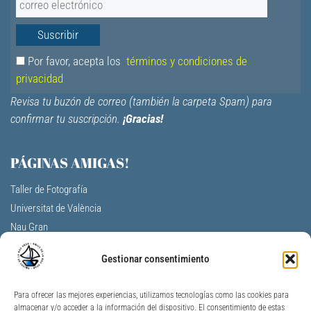
Por favor, acepta los
términos y condiciones de
privacidad
Revisa tu buzón de correo (también la carpeta Spam) para
confirmar tu suscripción.
¡Gracias!
PÁGINAS AMIGAS!
Taller de Fotografía
Universitat de València
Nau Gran
Centro Cultural La Nau
Gestionar consentimiento
F.V. Aulas de la tercera edad
A. Profesores Jubilados Universitat V.
Para ofrecer las mejores experiencias, utilizamos tecnologías como las cookies para
Universidad Permanente de Alicante
almacenar y/o acceder a la información del dispositivo. El consentimiento de estas