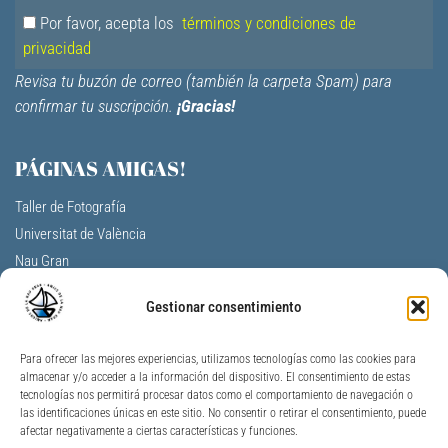
Por favor, acepta los
términos y condiciones de
privacidad
Revisa tu buzón de correo (también la carpeta Spam) para
confirmar tu suscripción.
¡Gracias!
PÁGINAS AMIGAS!
Taller de Fotografía
Universitat de València
Nau Gran
Centro Cultural La Nau
Gestionar consentimiento
F.V. Aulas de la tercera edad
A. Profesores Jubilados Universitat V.
Para ofrecer las mejores experiencias, utilizamos tecnologías como las cookies para
Universidad Permanente de Alicante
almacenar y/o acceder a la información del dispositivo. El consentimiento de estas
Universitat per a Majors Jaume I
tecnologías nos permitirá procesar datos como el comportamiento de navegación o
las identificaciones únicas en este sitio. No consentir o retirar el consentimiento, puede
Unimajors Gandia
afectar negativamente a ciertas características y funciones.