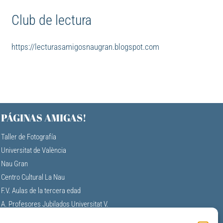
Club de lectura
https://lecturasamigosnaugran.blogspot.com
PÁGINAS AMIGAS!
Taller de Fotografía
Universitat de València
Nau Gran
Centro Cultural La Nau
F.V. Aulas de la tercera edad
A. Profesores Jubilados Universitat V.
Universidad Permanente de Alicante