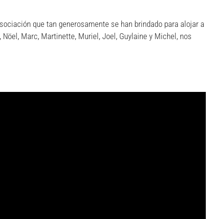
Asociación que tan generosamente se han brindado para alojar a
öel, Marc, Martinette, Muriel, Joel, Guylaine y Michel, nos