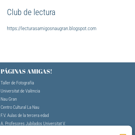
Club de lectura
https://lecturasamigosnaugran.blogspot.com
PÁGINAS AMIGAS!
Taller de Fotografía
Universitat de València
Nau Gran
Centro Cultural La Nau
F.V. Aulas de la tercera edad
A. Profesores Jubilados Universitat V.
Universidad Permanente de Alicante