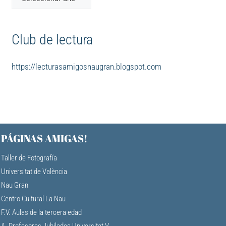
Club de lectura
https://lecturasamigosnaugran.blogspot.com
PÁGINAS AMIGAS!
Taller de Fotografía
Universitat de València
Nau Gran
Centro Cultural La Nau
F.V. Aulas de la tercera edad