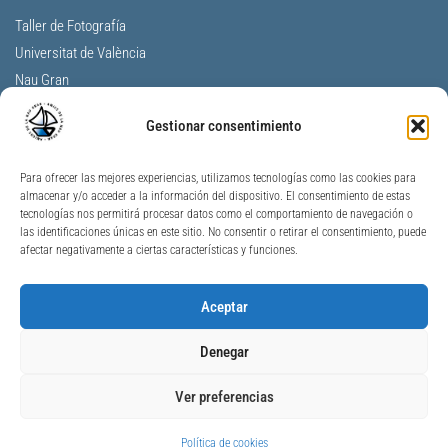
Taller de Fotografía
Universitat de València
Nau Gran
Centro Cultural La Nau
Gestionar consentimiento
F.V. Aulas de la tercera edad
A. Profesores Jubilados Universitat V.
Para ofrecer las mejores experiencias, utilizamos tecnologías como las cookies para
Universidad Permanente de Alicante
almacenar y/o acceder a la información del dispositivo. El consentimiento de estas
Universitat per a Majors Jaume I
tecnologías nos permitirá procesar datos como el comportamiento de navegación o
las identificaciones únicas en este sitio. No consentir o retirar el consentimiento, puede
Unimajors Gandia
afectar negativamente a ciertas características y funciones.
Nau Gran Ontinyent
AJ València – Personas Mayores
Aceptar
GVA – Personas Mayores
S.V de Geriatría y Gerontología
Denegar
Ver preferencias
© 2009 – 2026
AMIGOSNAUGRAN
–
AVISO LEGAL
POLÍTICA DE PRIVACIDAD
–
COOKIES
Política de cookies