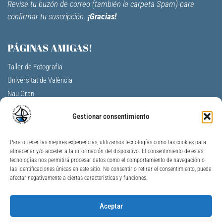
Revisa tu buzón de correo (también la carpeta Spam) para
confirmar tu suscripción.
¡Gracias!
PÁGINAS AMIGAS!
Taller de Fotografía
Universitat de València
Nau Gran
Centro Cultural La Nau
Gestionar consentimiento
F.V. Aulas de la tercera edad
A. Profesores Jubilados Universitat V.
Para ofrecer las mejores experiencias, utilizamos tecnologías como las cookies para
Universidad Permanente de Alicante
almacenar y/o acceder a la información del dispositivo. El consentimiento de estas
Universitat per a Majors Jaume I
tecnologías nos permitirá procesar datos como el comportamiento de navegación o
las identificaciones únicas en este sitio. No consentir o retirar el consentimiento, puede
Unimajors Gandia
afectar negativamente a ciertas características y funciones.
Nau Gran Ontinyent
AJ València – Personas Mayores
Aceptar
GVA – Personas Mayores