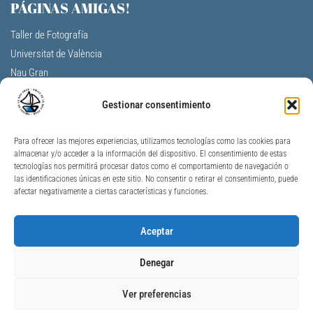
PÁGINAS AMIGAS!
Taller de Fotografía
Universitat de València
Nau Gran
Centro Cultural La Nau
Gestionar consentimiento
F.V. Aulas de la tercera edad
A. Profesores Jubilados Universitat V.
Para ofrecer las mejores experiencias, utilizamos tecnologías como las cookies para
Universidad Permanente de Alicante
almacenar y/o acceder a la información del dispositivo. El consentimiento de estas
Universitat per a Majors Jaume I
tecnologías nos permitirá procesar datos como el comportamiento de navegación o
las identificaciones únicas en este sitio. No consentir o retirar el consentimiento, puede
Unimajors Gandia
afectar negativamente a ciertas características y funciones.
Nau Gran Ontinyent
AJ València – Personas Mayores
Aceptar
GVA – Personas Mayores
S.V de Geriatría y Gerontología
Denegar
Ver preferencias
© 2009 – 2026
AMIGOSNAUGRAN
–
AVISO LEGAL