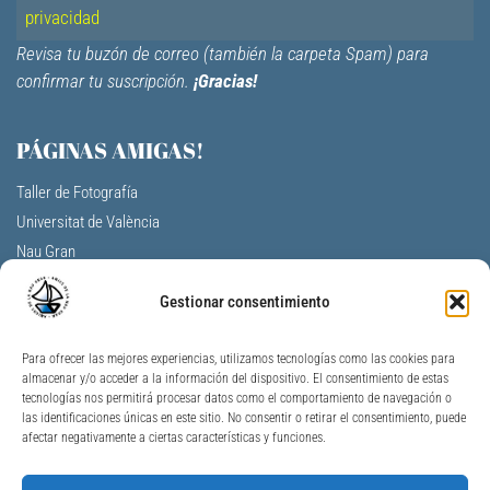
privacidad
Revisa tu buzón de correo (también la carpeta Spam) para
confirmar tu suscripción.
¡Gracias!
PÁGINAS AMIGAS!
Taller de Fotografía
Universitat de València
Nau Gran
Centro Cultural La Nau
Gestionar consentimiento
F.V. Aulas de la tercera edad
A. Profesores Jubilados Universitat V.
Para ofrecer las mejores experiencias, utilizamos tecnologías como las cookies para
Universidad Permanente de Alicante
almacenar y/o acceder a la información del dispositivo. El consentimiento de estas
Universitat per a Majors Jaume I
tecnologías nos permitirá procesar datos como el comportamiento de navegación o
las identificaciones únicas en este sitio. No consentir o retirar el consentimiento, puede
Unimajors Gandia
afectar negativamente a ciertas características y funciones.
Nau Gran Ontinyent
AJ València – Personas Mayores