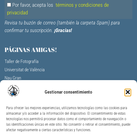
Por favor, acepta los
términos y condiciones de
privacidad
Revisa tu buzón de correo (también la carpeta Spam) para
confirmar tu suscripción.
¡Gracias!
PÁGINAS AMIGAS!
Taller de Fotografía
Universitat de València
Nau Gran
Centro Cultural La Nau
Gestionar consentimiento
F.V. Aulas de la tercera edad
A. Profesores Jubilados Universitat V.
Para ofrecer las mejores experiencias, utilizamos tecnologías como las cookies para
Universidad Permanente de Alicante
almacenar y/o acceder a la información del dispositivo. El consentimiento de estas
Universitat per a Majors Jaume I
tecnologías nos permitirá procesar datos como el comportamiento de navegación o
las identificaciones únicas en este sitio. No consentir o retirar el consentimiento, puede
Unimajors Gandia
afectar negativamente a ciertas características y funciones.
Nau Gran Ontinyent