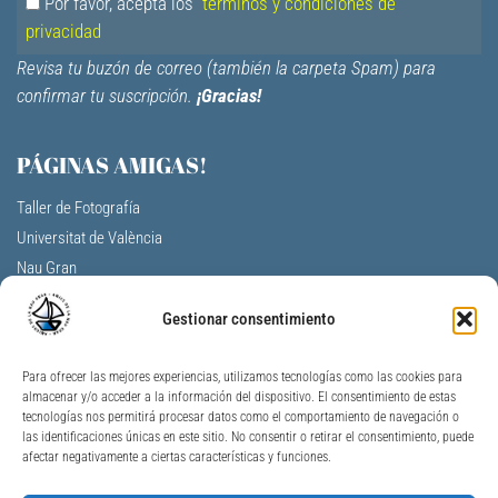
Por favor, acepta los
términos y condiciones de
privacidad
Revisa tu buzón de correo (también la carpeta Spam) para
confirmar tu suscripción.
¡Gracias!
PÁGINAS AMIGAS!
Taller de Fotografía
Universitat de València
Nau Gran
Centro Cultural La Nau
Gestionar consentimiento
F.V. Aulas de la tercera edad
A. Profesores Jubilados Universitat V.
Para ofrecer las mejores experiencias, utilizamos tecnologías como las cookies para
Universidad Permanente de Alicante
almacenar y/o acceder a la información del dispositivo. El consentimiento de estas
Universitat per a Majors Jaume I
tecnologías nos permitirá procesar datos como el comportamiento de navegación o
las identificaciones únicas en este sitio. No consentir o retirar el consentimiento, puede
Unimajors Gandia
afectar negativamente a ciertas características y funciones.
Nau Gran Ontinyent