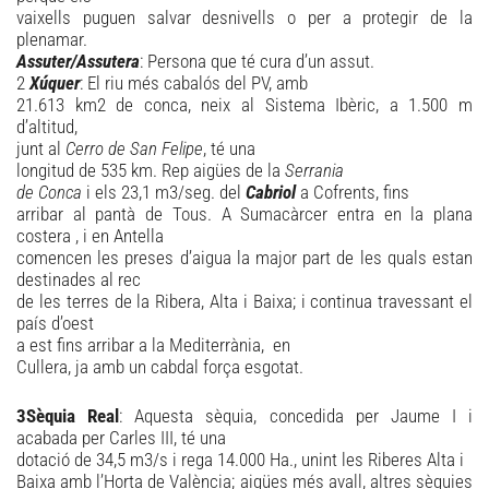
vaixells puguen salvar desnivells o per a protegir de la
plenamar.
Assuter/Assutera
: Persona que té cura d’un assut.
2
Xúquer
: El riu més cabalós del PV, amb
21.613 km2 de conca, neix al Sistema Ibèric, a 1.500 m
d’altitud,
junt al
Cerro de San Felipe
, té una
longitud de 535 km. Rep aigües de la
Serrania
de Conca
i els 23,1 m3/seg. del
Cabriol
a Cofrents, fins
arribar al pantà de Tous. A Sumacàrcer entra en la plana
costera , i en Antella
comencen les preses d’aigua la major part de les quals estan
destinades al rec
de les terres de la Ribera, Alta i Baixa; i continua travessant el
país d’oest
a est fins arribar a la Mediterrània, en
Cullera, ja amb un cabdal força esgotat.
3Sèquia Real
:
Aquesta
sèquia, concedida per Jaume I i
acabada per Carles III, té una
dotació de 34,5 m3/s i rega 14.000 Ha., unint les Riberes Alta i
Baixa amb l’Horta de València; aigües més avall, altres sèquies