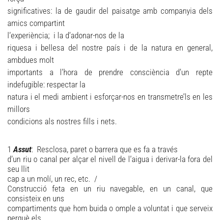
significatives: la de gaudir del paisatge amb companyia dels
amics compartint
l’experiència; i la d’adonar-nos de la
riquesa i bellesa del nostre país i de la natura en general,
ambdues molt
importants a l’hora de prendre consciència d’un repte
indefugible: respectar la
natura i el medi ambient i esforçar-nos en transmetre’ls en les
millors
condicions als nostres fills i nets.
1
Assut
: Resclosa, paret o barrera que es fa a través
d’un riu o canal per alçar el nivell de l’aigua i derivar-la fora del
seu llit
cap a un molí, un rec, etc. /
Construcció feta en un riu navegable, en un canal, que
consisteix en uns
compartiments que hom buida o omple a voluntat i que serveix
perquè els