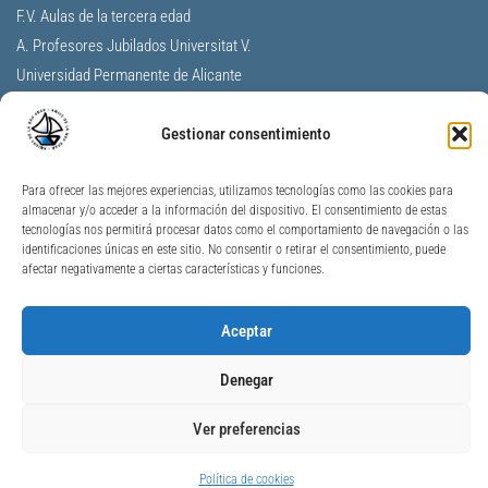
F.V. Aulas de la tercera edad
A. Profesores Jubilados Universitat V.
Universidad Permanente de Alicante
Universitat per a Majors Jaume I
Gestionar consentimiento
Unimajors Gandia
Nau Gran Ontinyent
AJ València – Personas Mayores
Para ofrecer las mejores experiencias, utilizamos tecnologías como las cookies para
almacenar y/o acceder a la información del dispositivo. El consentimiento de estas
GVA – Personas Mayores
tecnologías nos permitirá procesar datos como el comportamiento de navegación o las
S.V de Geriatría y Gerontología
identificaciones únicas en este sitio. No consentir o retirar el consentimiento, puede
afectar negativamente a ciertas características y funciones.
© 2009 – 2026
AMIGOSNAUGRAN
–
AVISO LEGAL
Aceptar
POLÍTICA DE PRIVACIDAD
–
COOKIES
Denegar
Ver preferencias
Política de cookies