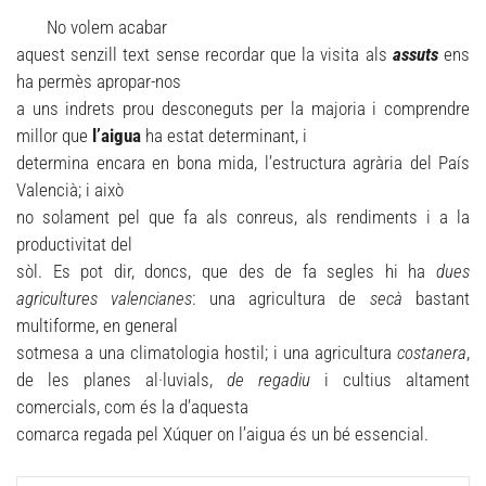
No volem acabar
aquest senzill text sense recordar que la visita als
assuts
ens
ha permès apropar-nos
a uns indrets prou desconeguts per la majoria i comprendre
millor que
l’aigua
ha estat determinant, i
determina encara en bona mida, l’estructura agrària del País
Valencià; i això
no solament pel que fa als conreus, als rendiments i a la
productivitat del
sòl. Es pot dir, doncs, que des de fa segles hi ha
dues
agricultures valencianes
: una agricultura de
secà
bastant
multiforme, en general
sotmesa a una climatologia hostil; i una agricultura
costanera
,
de les planes al·luvials,
de regadiu
i cultius altament
comercials, com és la d’aquesta
comarca regada pel Xúquer on l’aigua és un bé essencial.