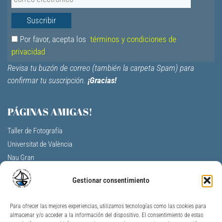
Por favor, acepta los
términos y condiciones de
privacidad
Revisa tu buzón de correo (también la carpeta Spam) para
confirmar tu suscripción.
¡Gracias!
PÁGINAS AMIGAS!
Taller de Fotografía
Universitat de València
Nau Gran
Centro Cultural La Nau
Gestionar consentimiento
F.V. Aulas de la tercera edad
A. Profesores Jubilados Universitat V.
Para ofrecer las mejores experiencias, utilizamos tecnologías como las cookies para
Universidad Permanente de Alicante
almacenar y/o acceder a la información del dispositivo. El consentimiento de estas